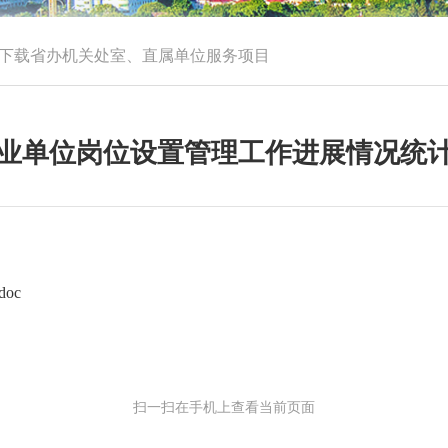
下载
省办机关处室、直属单位服务项目
业单位岗位设置管理工作进展情况统
oc
扫一扫在手机上查看当前页面