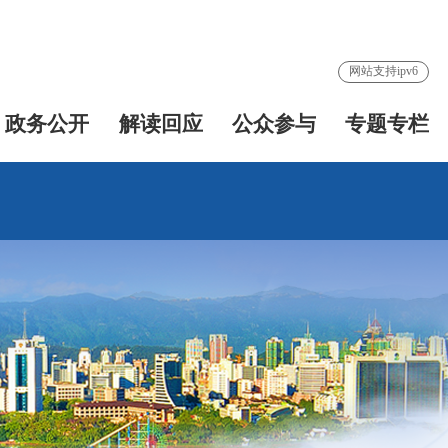
网站支持ipv6
政务公开
解读回应
公众参与
专题专栏