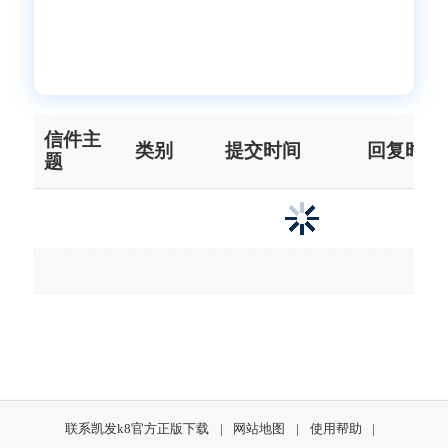
信件主
类别
提交时间
回复时间
题
联系凯发k8官方正版下载
|
网站地图
|
使用帮助
|