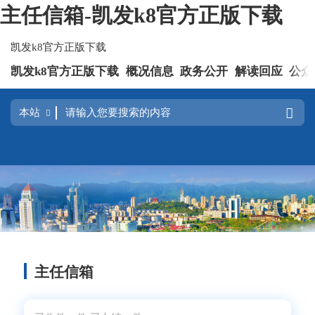
主任信箱-凯发k8官方正版下载
凯发k8官方正版下载
凯发k8官方正版下载
概况信息
政务公开
解读回应
公众
主任信箱