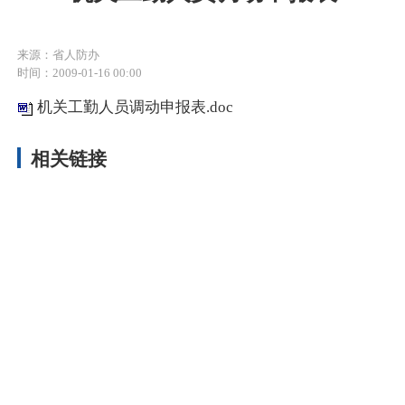
来源：省人防办
时间：2009-01-16 00:00
机关工勤人员调动申报表.doc
相关链接