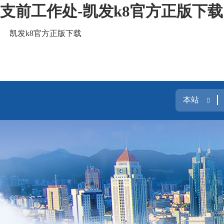
支前工作处-凯发k8官方正版下载
凯发k8官方正版下载