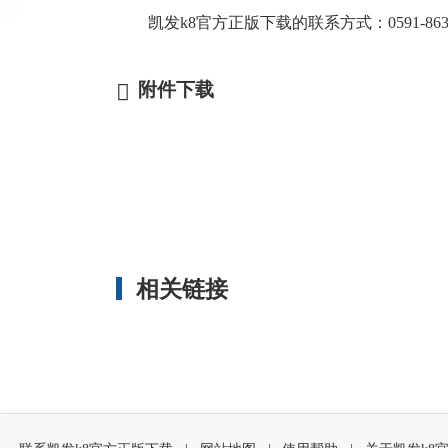
凯发k8官方正版下载的联系方式：0591-8632
附件下载
相关链接