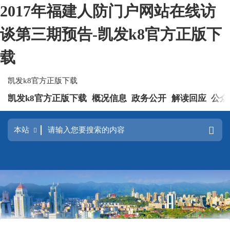
2017年福建人防门户网站在线访
谈第三期预告-凯发k8官方正版下
载
凯发k8官方正版下载
凯发k8官方正版下载
概况信息
政务公开
解读回应
公众