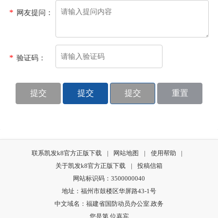
*
网友提问：
*
验证码：
提交
提交
提交
重置
联系凯发k8官方正版下载
|
网站地图
|
使用帮助
|
关于凯发k8官方正版下载
|
投稿信箱
网站标识码：3500000040
地址：福州市鼓楼区华屏路43-1号
中文域名：福建省国防动员办公室.政务
您是第
位嘉宾