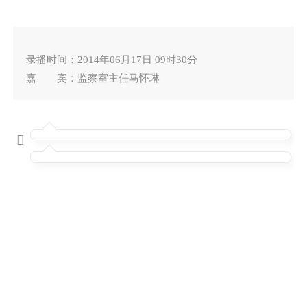
录播时间：2014年06月17日 09时30分
嘉 宾：监察室主任马怀琳