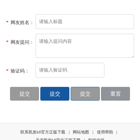
*
网友姓名：
*
网友提问：
*
验证码：
提交
提交
提交
重置
联系凯发k8官方正版下载
|
网站地图
|
使用帮助
|