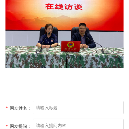
*
网友姓名：
*
网友提问：