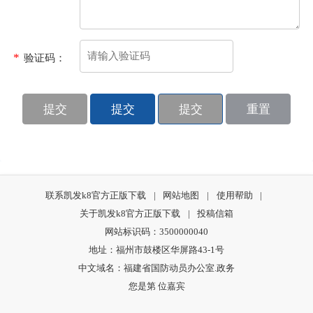
*
验证码：
提交
提交
提交
重置
联系凯发k8官方正版下载
|
网站地图
|
使用帮助
|
关于凯发k8官方正版下载
|
投稿信箱
网站标识码：3500000040
地址：福州市鼓楼区华屏路43-1号
中文域名：福建省国防动员办公室.政务
您是第
位嘉宾