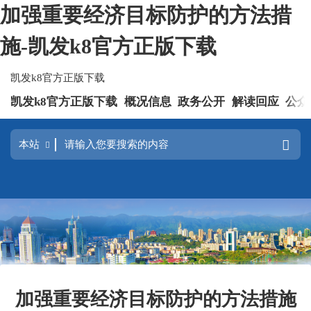
加强重要经济目标防护的方法措
施-凯发k8官方正版下载
凯发k8官方正版下载
凯发k8官方正版下载
概况信息
政务公开
解读回应
公众
加强重要经济目标防护的方法措施