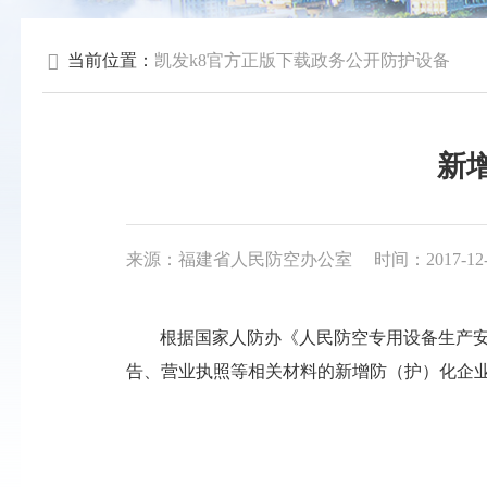
当前位置：
凯发k8官方正版下载
政务公开
防护设备
新
来源：福建省人民防空办公室
时间：2017-12-2
根据国家人防办《人民防空专用设备生产安
告、营业执照等相关材料的新增防（护）化企