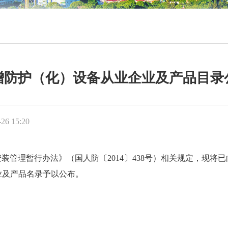
增防护（化）设备从业企业及产品目录
6 15:20
装管理暂行办法》（国人防〔2014〕438号）相关规定，现将
业及产品名录予以公布。