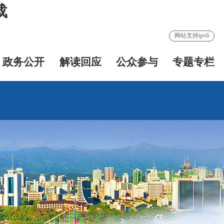
载
网站支持ipv6
政务公开
解读回应
公众参与
专题专栏