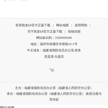
联系凯发k8官方正版下载
|
网站地图
|
使用帮助
|
关于凯发k8官方正版下载
|
投稿信箱
网站标识码：3500000040
地址：福州市鼓楼区华屏路43-1号
中文域名：福建省国防动员办公室.政务
您是第
位嘉宾
"));
主办：福建省国防动员办公室（福建省人民防空办公室）
承办：福建省国防动员办公室（福建省人民防空办公室） 政策法规与
宣传处
网站地图