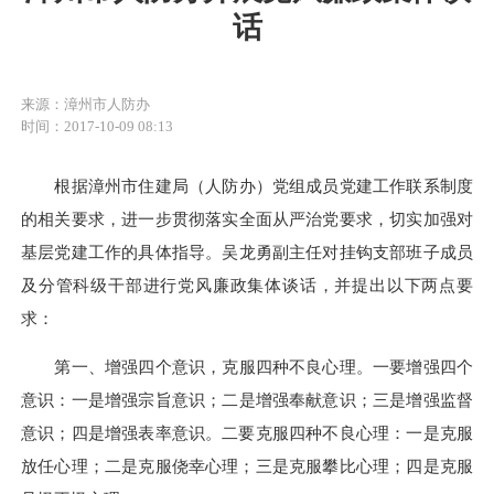
话
来源：漳州市人防办
时间：2017-10-09 08:13
根据漳州市住建局（人防办）党组成员党建工作联系制度
的相关要求，进一步贯彻落实全面从严治党要求，切实加强对
基层党建工作的具体指导。吴龙勇副主任对挂钩支部班子成员
及分管科级干部进行党风廉政集体谈话，并提出以下两点要
求：
第一、增强四个意识，克服四种不良心理。一要增强四个
意识：一是增强宗旨意识；二是增强奉献意识；三是增强监督
意识；四是增强表率意识。二要克服四种不良心理：一是克服
放任心理；二是克服侥幸心理；三是克服攀比心理；四是克服