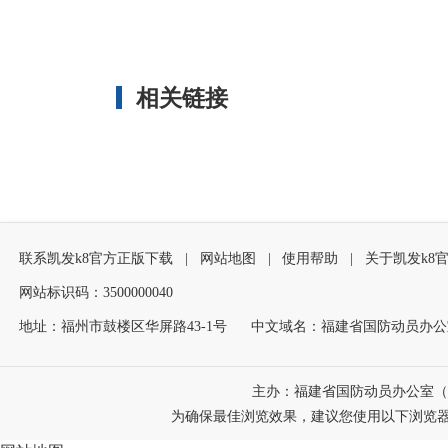
相关链接
联系凯发k8官方正版下载
|
网站地图
|
使用帮助
|
关于凯发k8
网站标识码：3500000040
地址：福州市鼓楼区华屏路43-1号
中文域名：福建省国防动员办公
主办：福建省国防动员办公室
为确保最佳浏览效果，建议您使用以下浏览器版本：ie