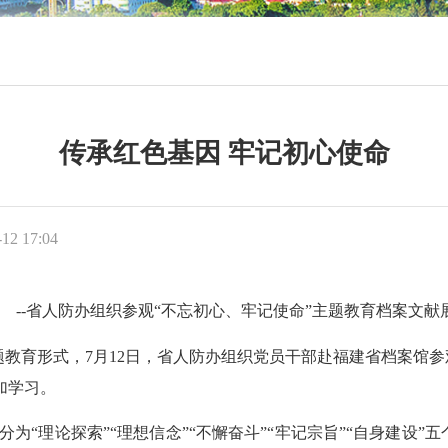
传承红色基因 牢记初心使命
2 17:04
--
省人防办
组织参观“不忘初心、牢记使命”主题教育档案文献
题教育形式，
7月12日
，
省人防办
组织
党员干部
赴
福建
省档案馆参
加学习
。
，分为“理论探索”“理想信念”“不懈奋斗”“牢记宗旨”“自身建设”五