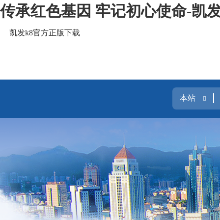
传承红色基因 牢记初心使命-凯发
凯发k8官方正版下载