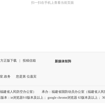
扫一扫在手机上查看当前页面
官方正版下载
|
投稿信箱
新媒体矩阵
室.政务
您是第
位嘉宾
（福建省人民防空办公室）
承办：福建省国防动员办公室（福建省人民
浏览器9.0版本及以上； google chrome浏览器 63版本及以上； 3