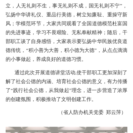
立，人无礼则不生，事无礼则不成，国无礼则不宁”
，
弘扬中华
讲礼仪、重品行
美德，树立
知廉耻、重操守
新
风；
学模范环节，大家共同
观看
了
全国道德模范杜富国
的先进事迹
，学习不畏艰险、无私奉献精神
；随后，
干
部职工
谈了自身感悟，
大家表示要弘扬中华民族优良道
德传统，
“
积小善为大善
，
积小德为大德
”
，
从点点滴滴
的小事做起，养成良好的道德习惯。
通过此次开展道德讲堂活动,使
干部职工
更加深刻了
解了社会公德的内涵、培育社会公德的意义，有力传播
了“践行社会公德，从我做起”理念，进一步营造了浓厚
的创建氛围，积极推动了文明创建工作。
（省人防办机关党委 郑云萍）