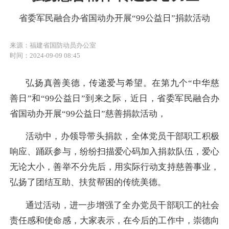
省委军民融合办省国动办开展“99公益日”捐款活动
来源：福建省国防动员办公室
时间：2024-09-09 08:45
弘扬真
善
美德，传递爱与希望。在第九个“中华慈
善日”和“99公益日”到来之际，
近日，
省委军民融合办
省国动办开展“99公益日”
慈善捐款活动
，
活动中，办领导带头捐款，全体党员干部职工积极
响应、
踊跃参
与
，纷纷扫描爱心码加入捐款队伍，爱心
无论大小，善举不分先后，
用实际行动支持慈善事业，
弘扬了团结互助、扶贫帮困的传统美德。
通过活动，进一步增强了
全办党员干部职工
的社会
责任感和使命感，
大家表示，
在今后的工作中，
崇德向