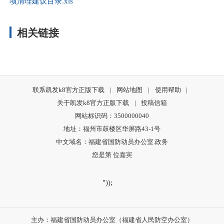
项清理建议目录.xls
相关链接
联系凯发k8官方正版下载
|
网站地图
|
使用帮助
|
关于凯发k8官方正版下载
|
投稿信箱
网站标识码：3500000040
地址：福州市鼓楼区华屏路43-1号
中文域名：福建省国防动员办公室.政务
您是第
位嘉宾
"));
主办：福建省国防动员办公室（福建省人民防空办公室）