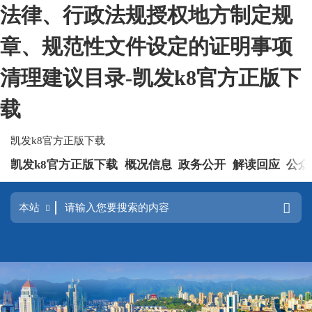
法律、行政法规授权地方制定规
章、规范性文件设定的证明事项
清理建议目录-凯发k8官方正版下
载
凯发k8官方正版下载
凯发k8官方正版下载
概况信息
政务公开
解读回应
公众