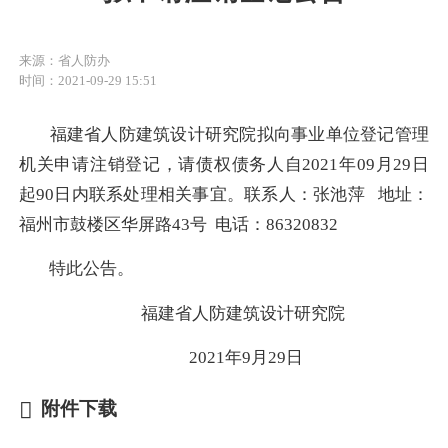
来源：省人防办
时间：2021-09-29 15:51
福建省人防建筑设计研究院拟向事业单位登记管理
机关申请注销登记，请债权债务人自2021年09月29日
起90日内联系处理相关事宜。联系人：张池萍 地址：
福州市鼓楼区华屏路43号 电话：86320832
特此公告。
福建省人防建筑设计研究院
2021年9月29日
附件下载