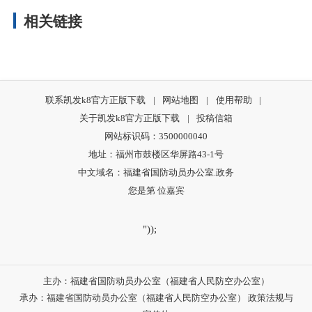
相关链接
联系凯发k8官方正版下载
|
网站地图
|
使用帮助
|
关于凯发k8官方正版下载
|
投稿信箱
网站标识码：3500000040
地址：福州市鼓楼区华屏路43-1号
中文域名：福建省国防动员办公室.政务
您是第
位嘉宾
"));
主办：福建省国防动员办公室（福建省人民防空办公室）
承办：福建省国防动员办公室（福建省人民防空办公室） 政策法规与