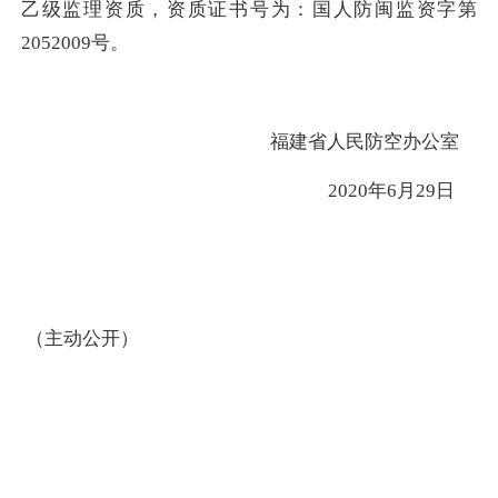
乙
级监理资质，资质证书号为：国人防闽监资字第
2052009
号。
福建省人民防空办公室
2020年6
月29
日
（主动公开）