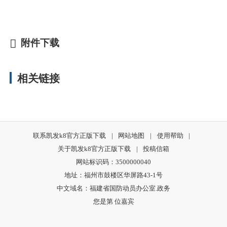
附件下载
相关链接
联系凯发k8官方正版下载
|
网站地图
|
使用帮助
|
关于凯发k8官方正版下载
|
投稿信箱
网站标识码：3500000040
地址：福州市鼓楼区华屏路43-1号
中文域名：福建省国防动员办公室.政务
您是第
位嘉宾