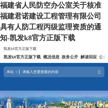
福建省人民防空办公室关于核准
福建君诺建设工程管理有限公司
具有人防工程丙级监理资质的通
知-凯发k8官方正版下载
凯发k8官方正版下载
凯发k8官方正版下载
概况信息
政务公开
解读回应
公众