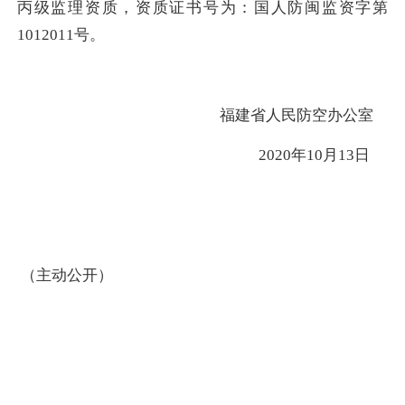
丙
级监理资质，资质证书号为：国人防闽监资字第
1012011
号。
福建省人民防空办公室
2020年10
月13
日
（主动公开）