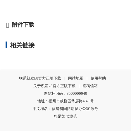
附件下载
相关链接
联系凯发k8官方正版下载
|
网站地图
|
使用帮助
|
关于凯发k8官方正版下载
|
投稿信箱
网站标识码：3500000040
地址：福州市鼓楼区华屏路43-1号
中文域名：福建省国防动员办公室.政务
您是第
位嘉宾