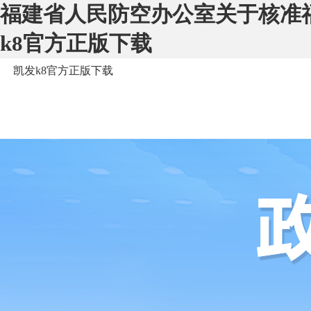
福建省人民防空办公室关于核准
k8官方正版下载
凯发k8官方正版下载