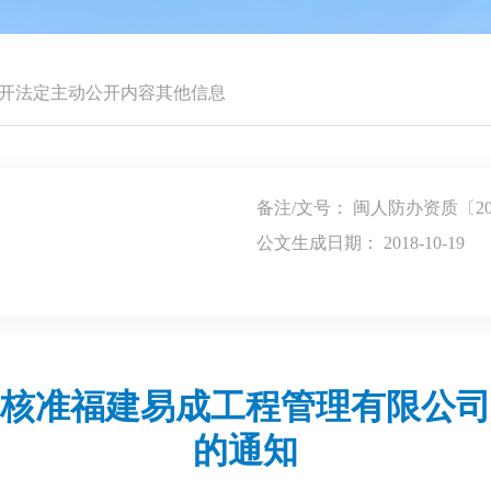
开
法定主动公开内容
其他信息
备注/文号： 闽人防办资质〔20
公文生成日期： 2018-10-19
核准福建易成工程管理有限公司
的通知