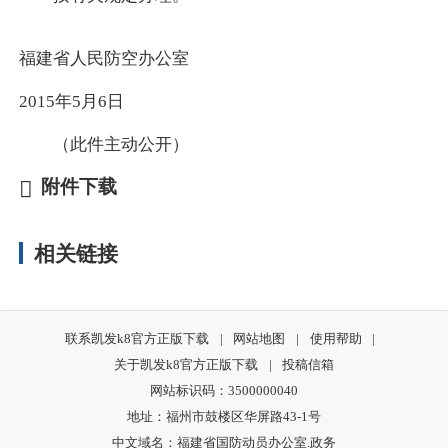
福建省人民防空办公室
2015年5月6日
（此件主动公开）
附件下载
相关链接
联系凯发k8官方正版下载
|
网站地图
|
使用帮助
|
关于凯发k8官方正版下载
|
投稿信箱
网站标识码：3500000040
地址：福州市鼓楼区华屏路43-1号
中文域名：福建省国防动员办公室.政务