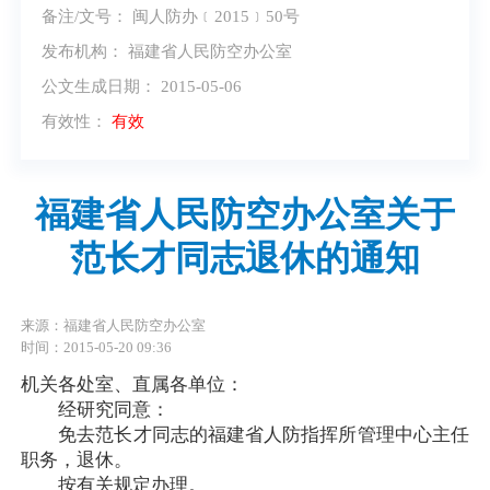
备注/文号： 闽人防办﹝2015﹞50号
发布机构： 福建省人民防空办公室
公文生成日期： 2015-05-06
有效性：
有效
福建省人民防空办公室关于
范长才同志退休的通知
来源：福建省人民防空办公室
时间：2015-05-20 09:36
机关各处室、直属各单位：
经研究同意：
免去范长才同志的福建省人防指挥所管理中心主任
职务，退休。
按有关规定办理。