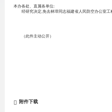
本办各处、直属各单位:
经研究决定,免去林璋同志福建省人民防空办公室工
福建省人民
2016
（此件主动公开）
附件下载