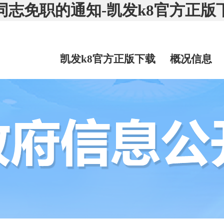
志免职的通知-凯发k8官方正版
凯发k8官方正版下载
概况信息