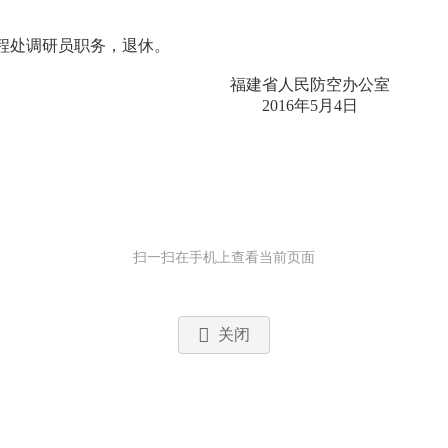
程处调研员职务，退休。
防空办公室
年5月4日
扫一扫在手机上查看当前页面
关闭