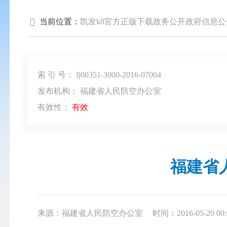
当前位置：
凯发k8官方正版下载
政务公开
政府信息公
索 引 号： fj00351-3000-2016-07004
发布机构： 福建省人民防空办公室
有效性：
有效
福建省
来源：福建省人民防空办公室
时间：2016-05-20 00: