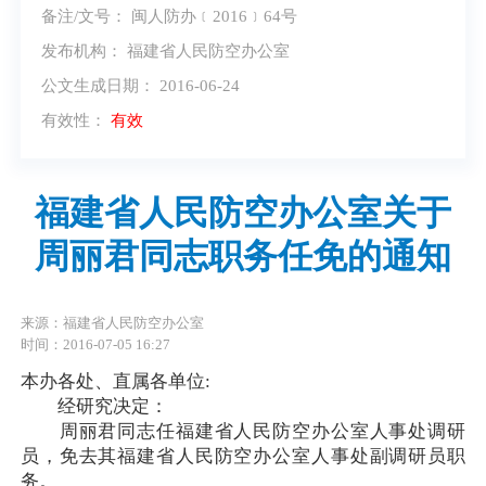
备注/文号： 闽人防办﹝2016﹞64号
发布机构： 福建省人民防空办公室
公文生成日期： 2016-06-24
有效性：
有效
福建省人民防空办公室关于
周丽君同志职务任免的通知
来源：福建省人民防空办公室
时间：2016-07-05 16:27
本办各处、直属各单位:
经研究决定：
周丽君同志任福建省人民防空办公室人事处调研
员，免去其福建省人民防空办公室人事处副调研员职
务。