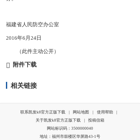
福建省人民防空办公室
2016年6月24日
（此件主动公开）
附件下载
相关链接
联系凯发k8官方正版下载
|
网站地图
|
使用帮助
|
关于凯发k8官方正版下载
|
投稿信箱
网站标识码：3500000040
地址：福州市鼓楼区华屏路43-1号