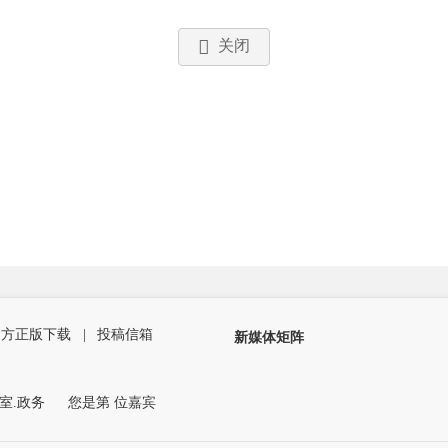
关闭
官方正版下载
|
投稿信箱
新媒体矩阵
室.政务
您是第
位嘉宾