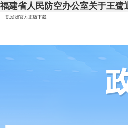
福建省人民防空办公室关于王鹭退
凯发k8官方正版下载