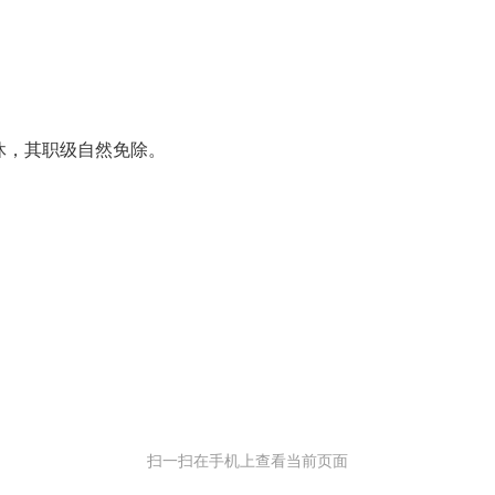
，其职级自然免除。
扫一扫在手机上查看当前页面