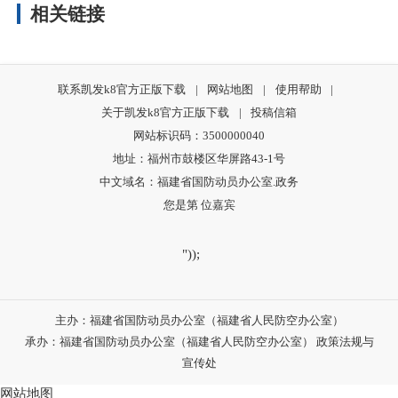
相关链接
联系凯发k8官方正版下载
|
网站地图
|
使用帮助
|
关于凯发k8官方正版下载
|
投稿信箱
网站标识码：3500000040
地址：福州市鼓楼区华屏路43-1号
中文域名：福建省国防动员办公室.政务
您是第
位嘉宾
"));
主办：福建省国防动员办公室（福建省人民防空办公室）
承办：福建省国防动员办公室（福建省人民防空办公室） 政策法规与
宣传处
网站地图