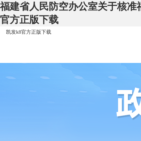
福建省人民防空办公室关于核准福
官方正版下载
凯发k8官方正版下载