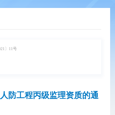
21〕11号
人防工程丙级监理资质的通