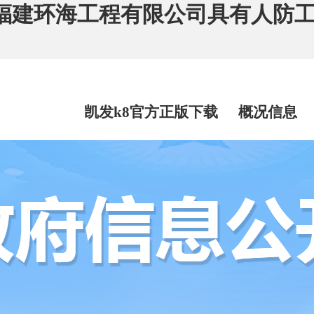
建环海工程有限公司具有人防工程
凯发k8官方正版下载
概况信息