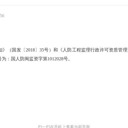
56
国发〔2018〕35号）和《人防工程监理行政许可资质管理办
：国人防闽监资字第1012028号。
扫一扫在手机上查看当前页面