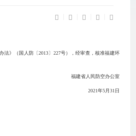
法》（国人防〔2013〕227号），经审查，核准福建环
福建省人民防空办公室
2021年5月31日