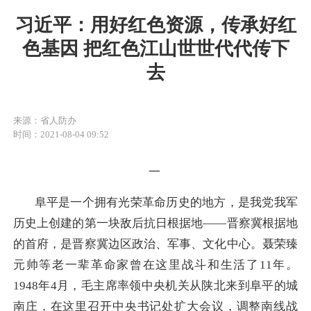
习近平：用好红色资源，传承好红
色基因 把红色江山世世代代传下
去
来源：省人防办
时间：2021-08-04 09:52
一
阜平是一个拥有光荣革命历史的地方，是我党我军
历史上创建的第一块敌后抗日根据地——晋察冀根据地
的首府，是晋察冀边区政治、军事、文化中心。聂荣臻
元帅等老一辈革命家曾在这里战斗和生活了11年。
1948年4月，毛主席率领中央机关从陕北来到阜平的城
南庄，在这里召开中央书记处扩大会议，调整南线战