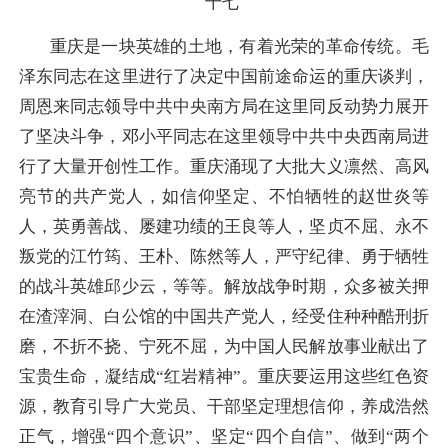
十七
重庆是一块英雄的土地，有着光荣的革命传统。毛
泽东同志在这里进行了决定中国前途命运的重庆谈判，
周恩来同志领导中共中央南方局在这里同反动势力展开
了坚决斗争，邓小平同志在这里领导中共中央西南局进
行了大量开创性工作。重庆涌现了大批大义凛然、高风
亮节的共产党人，如信仰坚定、不怕牺牲的赵世炎等
人，英勇善战、屡建功绩的王良等人，坚贞不屈、永不
叛党的江竹筠、王朴、陈然等人，严守纪律、勇于牺牲
的战斗英雄邱少云，等等。解放战争时期，众多被关押
在渣滓洞、白公馆的中国共产党人，经受住种种酷刑折
磨，不折不挠、宁死不屈，为中国人民解放事业献出了
宝贵生命，凝结成“红岩精神”。重庆要运用这些红色资
源，教育引导广大党员、干部坚定理想信仰，养成浩然
正气，增强“四个意识”、坚定“四个自信”、做到“两个