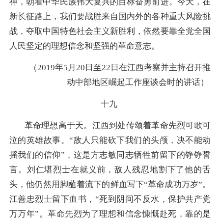
神，朝着中华民族伟大复兴的目标奋勇前进。今天，在
新长征路上，我们要战胜来自国内外的各种重大风险挑
战，夺取中国特色社会主义新胜利，依然要靠全党全国
人民坚定的理想信念和坚强的革命意志。
（2019年5月20日至22日在江西考察并主持召开推
动中部地区崛起工作座谈会时的讲话）
十九
革命理想高于天。江西到处传颂着革命先烈可歌可
泣的英雄故事。“敌人只能砍下我们的头颅，决不能动
摇我们的信仰”，这是方志敏同志牺牲前留下的铮铮誓
言。刘仁堪烈士在就义前，敌人残忍地割下了他的舌
头，他仍然用脚蘸着流下的鲜血写下“革命成功万岁”。
江善忠烈士留下血书，“死到阴间不反水，保护共产党
万万年”。革命先烈为了理想和信念慷慨赴死，靠的是