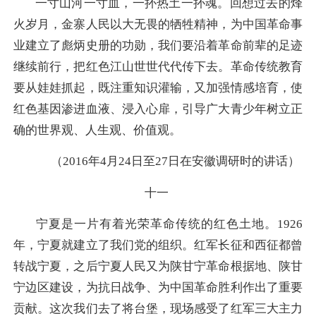
一寸山河一寸血，一抔热土一抔魂。回想过去的烽
火岁月，金寨人民以大无畏的牺牲精神，为中国革命事
业建立了彪炳史册的功勋，我们要沿着革命前辈的足迹
继续前行，把红色江山世世代代传下去。革命传统教育
要从娃娃抓起，既注重知识灌输，又加强情感培育，使
红色基因渗进血液、浸入心扉，引导广大青少年树立正
确的世界观、人生观、价值观。
（2016年4月24日至27日在安徽调研时的讲话）
十一
宁夏是一片有着光荣革命传统的红色土地。1926
年，宁夏就建立了我们党的组织。红军长征和西征都曾
转战宁夏，之后宁夏人民又为陕甘宁革命根据地、陕甘
宁边区建设，为抗日战争、为中国革命胜利作出了重要
贡献。这次我们去了将台堡，现场感受了红军三大主力