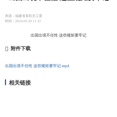
来源：福建省直机关工委
时间：2024-05-20 11:32
出国出境不任性 这些规矩要牢记
附件下载
出国出境不任性 这些规矩要牢记.mp4
相关链接