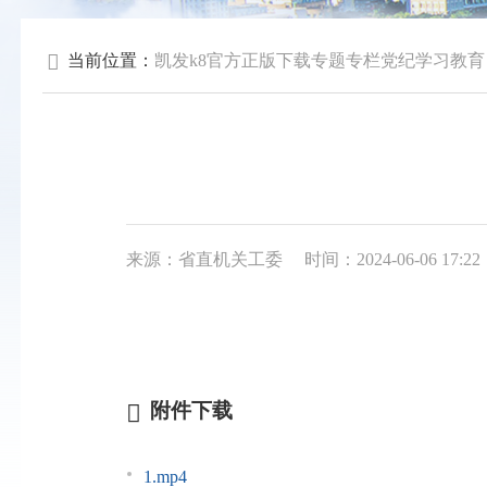
当前位置：
凯发k8官方正版下载
专题专栏
党纪学习教育
来源：省直机关工委
时间：2024-06-06 17:22
附件下载
1.mp4