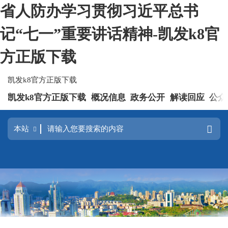
省人防办学习贯彻习近平总书
记“七一”重要讲话精神-凯发k8官
方正版下载
凯发k8官方正版下载
凯发k8官方正版下载
概况信息
政务公开
解读回应
公众