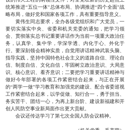
统筹推进“五位一体”总体布局、协调推进“四个全面”战
略布局，做好党和国家各项工作，具有重要指导意义。
黄伟生同志要求，全办各级党组织和广大党员，一
要切实落实中央、省委和机关党委的通知，把学习领
会、贯彻落实总书记重要讲话作为当前一项重大政治任
务，认真学、集中学，学深学透、内化于心、外化于
行。要深刻领会精神实质，自觉用讲话精神武装头脑、
指导实践，坚持中国特色社会主义的道路自信、理论自
信、制度自信、文化自信，牢固树立政治意识、大局意
识、核心意识、看齐意识；二要把学习重要讲话精神与
做好今年部署的各项工作紧密结合起来，与正在开展
的“两学一做”学习教育和加强党的建设、配合省委巡视
工作紧密结合起来，以学促做、知行合一，勇于担当、
务实苦干、团结一心，为再上新台阶、建设新福建和开
创人民防空事业新局面作出更大贡献。
会议还传达学习了第七次全国人防会议精神。