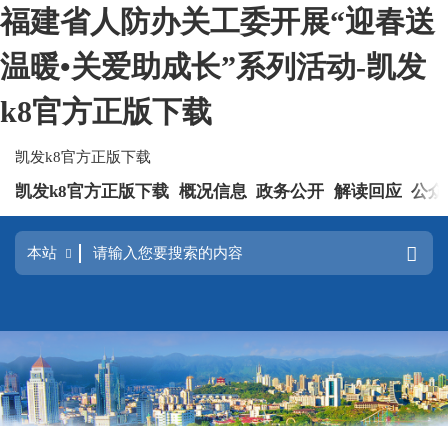
福建省人防办关工委开展“迎春送
温暖•关爱助成长”系列活动-凯发
k8官方正版下载
凯发k8官方正版下载
凯发k8官方正版下载
概况信息
政务公开
解读回应
公众