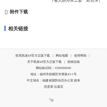
（省人防办关工委 郑云萍）
附件下载
相关链接
联系凯发k8官方正版下载
|
网站地图
|
使用帮助
|
关于凯发k8官方正版下载
|
投稿信箱
网站标识码：3500000040
地址：福州市鼓楼区华屏路43-1号
中文域名：福建省国防动员办公室.政务
您是第
位嘉宾
"));