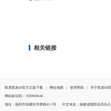
相关链接
联系凯发k8官方正版下载
|
网站地图
|
使用帮助
|
关于凯发k8
网站标识码：3500000040
地址：福州市鼓楼区华屏路43-1号
中文域名：福建省国防动员办公