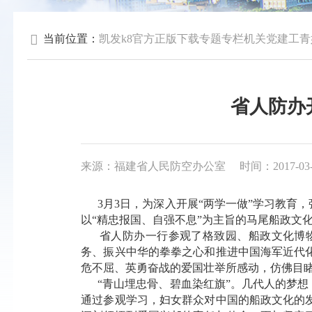
当前位置：
凯发k8官方正版下载
专题专栏
机关党建
工青
省人防办
来源：福建省人民防空办公室
时间：2017-03-0
3月3日，为深入开展“两学一做”学习教育
以“精忠报国、自强不息”为主旨的马尾船政文
省人防办一行参观了格致园、船政文化博物
务、振兴中华的拳拳之心和推进中国海军近代
危不屈、英勇奋战的爱国壮举所感动，仿佛目
“青山埋忠骨、碧血染红旗”。几代人的梦想
通过参观学习，妇女群众对中国的船政文化的