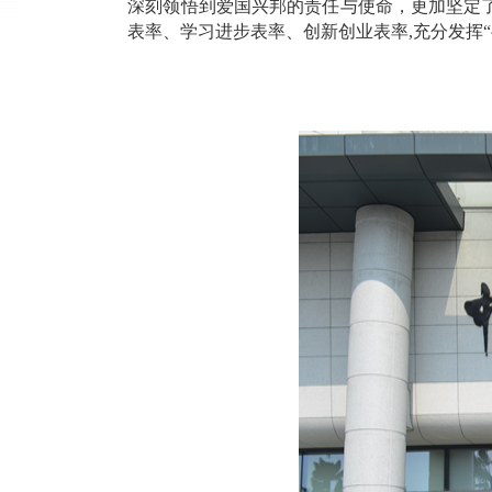
深刻领悟到爱国兴邦的责任与使命，更加坚定
表率、学习进步表率、创新创业表率,充分发挥