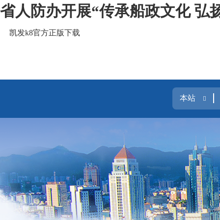
省人防办开展“传承船政文化 弘
凯发k8官方正版下载