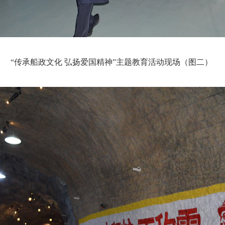
“传承船政文化 弘扬爱国精神”主题教育活动现场（图二）