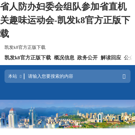
省人防办妇委会组队参加省直机
关趣味运动会-凯发k8官方正版下
载
凯发k8官方正版下载
凯发k8官方正版下载
概况信息
政务公开
解读回应
公众