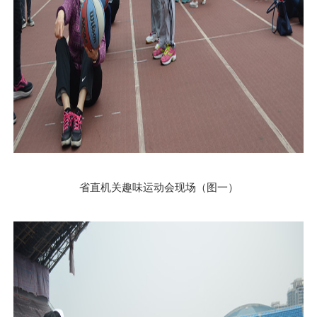
省直机关趣味运动会现场（图一）