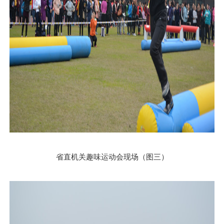
省直机关趣味运动会现场（图三）