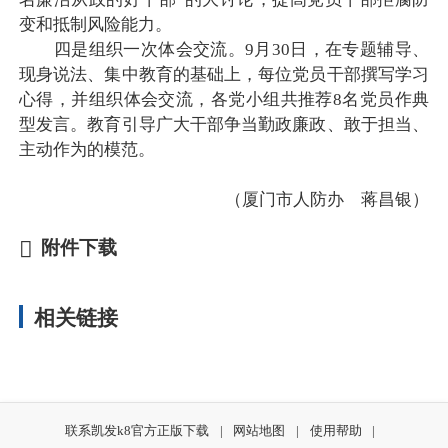
变和抵制风险能力。
四是组织一次体会交流。9月30日，在专题辅导、
现身说法、集中教育的基础上，每位党员干部撰写学习
心得，并组织体会交流，各党小组共推荐8名党员作典
型发言。教育引导广大干部争当勤政廉政、敢于担当、
主动作为的模范。
（厦门市人防办 蒋昌银）
附件下载
相关链接
联系凯发k8官方正版下载
|
网站地图
|
使用帮助
|