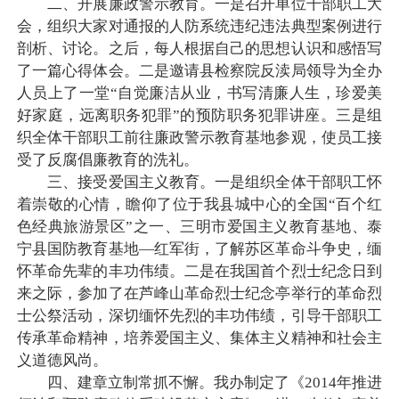
二、开展廉政警示教育。一是召开单位干部职工大
会，组织大家对通报的人防系统违纪违法典型案例进行
剖析、讨论。之后，每人根据自己的思想认识和感悟写
了一篇心得体会。二是邀请县检察院反渎局领导为全办
人员上了一堂“自觉廉洁从业，书写清廉人生，珍爱美
好家庭，远离职务犯罪”的预防职务犯罪讲座。三是组
织全体干部职工前往廉政警示教育基地参观，使员工接
受了反腐倡廉教育的洗礼。
三、接受爱国主义教育。一是组织全体干部职工怀
着崇敬的心情，瞻仰了位于我县城中心的全国“百个红
色经典旅游景区”之一、三明市爱国主义教育基地、泰
宁县国防教育基地—红军街，了解苏区革命斗争史，缅
怀革命先辈的丰功伟绩。二是在我国首个烈士纪念日到
来之际，参加了在芦峰山革命烈士纪念亭举行的革命烈
士公祭活动，深切缅怀先烈的丰功伟绩，引导干部职工
传承革命精神，培养爱国主义、集体主义精神和社会主
义道德风尚。
四、建章立制常抓不懈。我办制定了《2014年推进