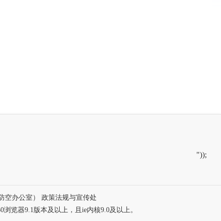
"));
防空办公室） 政策法规与宣传处
60浏览器9.1版本及以上，且ie内核9.0及以上。