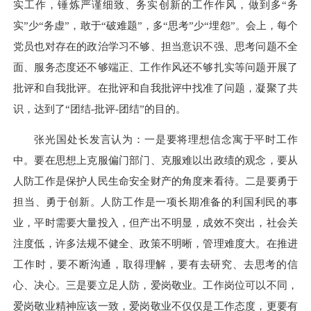
实工作，锤炼严谨细致、务实创新的工作作风，做到多“务
实”少“务虚”，敢于“破难题”，多“思考”少“埋怨”。会上，每个
党员也对存在的政治学习不够、担当意识不强、思考问题不全
面、服务态度还不够端正、工作作风还不够扎实等问题开展了
批评和自我批评。在批评和自我批评中找准了问题，凝聚了共
识，达到了“团结-批评-团结”的目的。
张光国处长发言认为：一是要将理想信念寓于平时工作
中。要在思想上克服偏门部门、克服难以出政绩的观念，要从
人防工作是保护人民生命安全财产的角度来看待。二是要勇于
担当、勇于创新。人防工作是一项长期准备的利国利民的事
业，平时需要大量投入，但产出不明显，成效不突出，社会关
注度低，许多法规不健全、政策不明晰，管理难度大。在推进
工作时，要不断沟通，取得理解，要有去研究、去思考的信
心、决心。三是要立足人防，爱岗敬业。工作岗位可以不同，
爱岗敬业精神应该一致，爱岗敬业不仅仅是工作态度，更要有