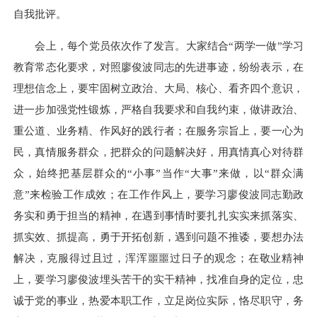
自我批评。
会上，每个党员依次作了发言。大家结合“两学一做”学习
教育常态化要求，对照廖俊波同志的先进事迹，纷纷表示，在
理想信念上，要牢固树立政治、大局、核心、看齐四个意识，
进一步加强党性锻炼，严格自我要求和自我约束，做讲政治、
重公道、业务精、作风好的践行者；在服务宗旨上，要一心为
民，真情服务群众，把群众的问题解决好，用真情真心对待群
众，始终把基层群众的“小事”当作“大事”来做，以“群众满
意”来检验工作成效；在工作作风上，要学习廖俊波同志勤政
务实和勇于担当的精神，在遇到事情时要扎扎实实来抓落实、
抓实效、抓提高，勇于开拓创新，遇到问题不推诿，要想办法
解决，克服得过且过，浑浑噩噩过日子的观念；在敬业精神
上，要学习廖俊波埋头苦干的实干精神，找准自身的定位，忠
诚于党的事业，热爱本职工作，立足岗位实际，恪尽职守，务