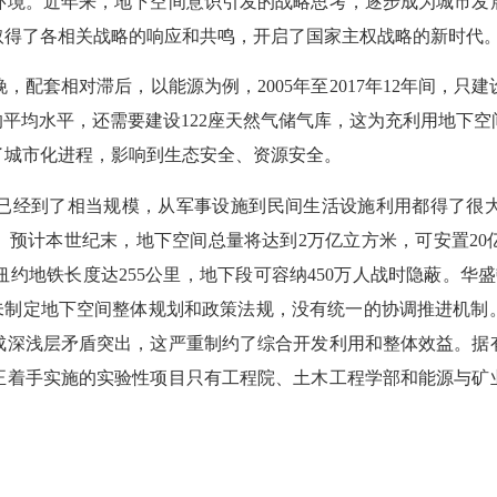
环境。近年来，地下空间意识引发的战略思考，逐步成为城市发
取得了各相关战略的响应和共鸣，开启了国家主权战略的新时代
配套相对滞后，以能源为例，2005年至2017年12年间，只
%的平均水平，还需要建设122座天然气储气库，这为充利用地
了城市化进程，影响到生态安全、资源安全。
已经到了相当规模，从军事设施到民间生活设施利用都得了很
。预计本世纪末，地下空间总量将达到2万亿立方米，可安置20
。纽约地铁长度达255公里，地下段可容纳450万人战时隐蔽。
尚未制定地下空间整体规划和政策法规，没有统一的协调推进机制
成深浅层矛盾突出，这严重制约了综合开发利用和整体效益。据有
真正着手实施的实验性项目只有工程院、土木工程学部和能源与矿
。