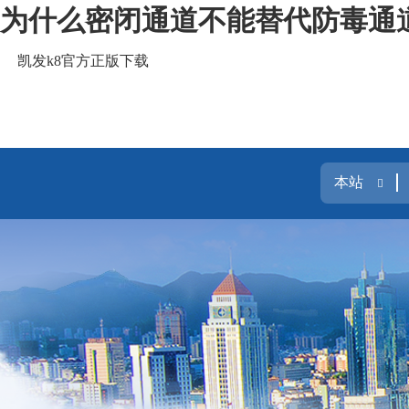
为什么密闭通道不能替代防毒通道
凯发k8官方正版下载