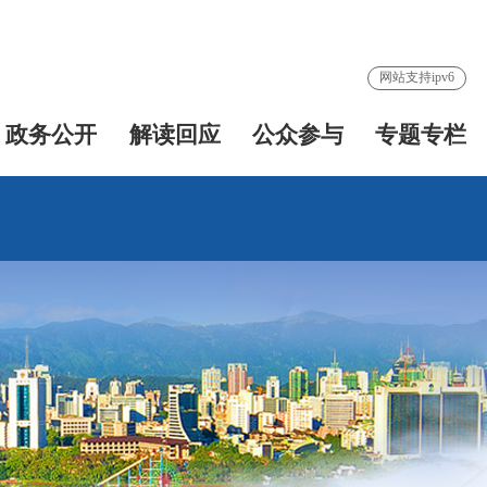
网站支持ipv6
政务公开
解读回应
公众参与
专题专栏