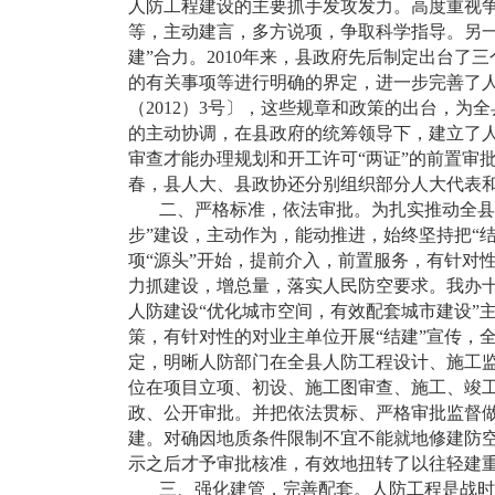
人防工程建设的主要抓手发攻发力。高度重视
等，主动建言，多方说项，争取科学指导。另
建”合力。2010年来，县政府先后制定出台
的有关事项等进行明确的界定，进一步完善了
（2012）3号〕，这些规章和政策的出台，
的主动协调，在县政府的统筹领导下，建立了人
审查才能办理规划和开工许可“两证”的前置审
春，县人大、县政协还分别组织部分人大代表
二、严格标准，依法审批。为扎实推动全县人
步”建设，主动作为，能动推进，始终坚持把“
项“源头”开始，提前介入，前置服务，有针对
力抓建设，增总量，落实人民防空要求。我办十
人防建设“优化城市空间，有效配套城市建设”
策，有针对性的对业主单位开展“结建”宣传，
定，明晰人防部门在全县人防工程设计、施工监
位在项目立项、初设、施工图审查、施工、竣
政、公开审批。并把依法贯标、严格审批监督
建。对确因地质条件限制不宜不能就地修建防
示之后才予审批核准，有效地扭转了以往轻建
三、强化建管，完善配套。人防工程是战时防