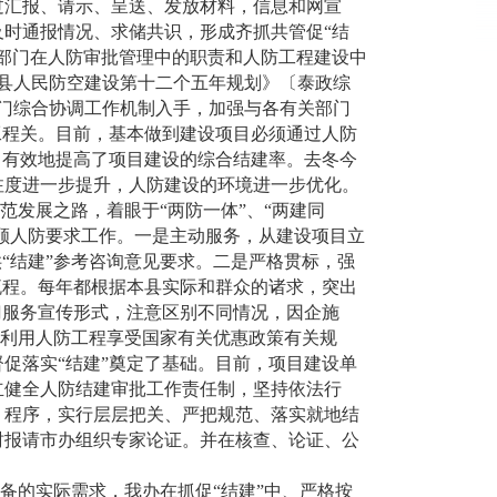
过汇报、请示、呈送、发放材料，信息和网宣
时通报情况、求储共识，形成齐抓共管促“结
各部门在人防审批管理中的职责和人防工程建设中
县人民防空建设第十二个五年规划》〔泰政综
部门综合协调工作机制入手，加强与各有关部门
工程关。目前，基本做到建设项目必须通过人防
，有效地提高了项目建设的综合结建率。去冬今
注度进一步提升，人防建设的环境进一步优化。
发展之路，着眼于“两防一体”、“两建同
兼顾人防要求工作。一是主动服务，从建设项目立
“结建”参考咨询意见要求。二是严格贯标，强
流程。每年都根据本县实际和群众的诸求，突出
门服务宣传形式，注意区别不同情况，因企施
发利用人防工程享受国家有关优惠政策有关规
促落实“结建”奠定了基础。目前，项目建设单
立健全人防结建审批工作责任制，坚持依法行
、程序，实行层层把关、严把规范、落实就地结
时报请市办组织专家论证。并在核查、论证、公
的实际需求，我办在抓促“结建”中、严格按