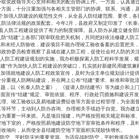
争取党政领导关心支持和相关的配合协调工作。一方面，认真通
一方面，十分注重加强与各相关主管部门的协调、联系、沟通，及
了三个加强人防建设的规范性文件，从全县人防结建范围、要求，
人防法律法规的政策配套。今年2月，县政府又制定印发了《长泰
为全县人防工程建设提供了有力的制度保障。县人防办从建立健全
防“结建”上各部门联审联批把关机制，共同把好依法修建人防
批和未经人防验收，建设项目不能办理竣工验收备案的后置把关
和政协委员检查视察了县城在建人防工程，促使社会对人防的关
防工程建设规划的实施，我办积极探索人防工程科学发展，规范
结建”作为加快人防工程建设的突破口，扎实抓好新建民用建筑
性加强就地建设人防工程政策宣传，及时为业主单位规划设计提供
分重视人防网站建设，并在网上公布“结建”要求、标准和审批
主题，以《长泰人防之窗》、《提请人防结建书》等为媒介和上
全面宣传“结建”规定、审批依据、程序、行政处罚措施和建设开
理、竣工验收以及易地建设费征收等方面全过程管理，为全面督
工等环节，主动到人防办咨询、办理相关手续趋于自觉。我办建
做为重要一环来抓。凡是项目报建，均严格按照相关规定和标准
空地下室的，严格按照易地建设防空地下室审批条件和程序，及
重收倾向，从而使全县结建防空地下室面积实现较快增长。
空、平时防灾的重要资源。为适应战时防空，平时救援应急准备