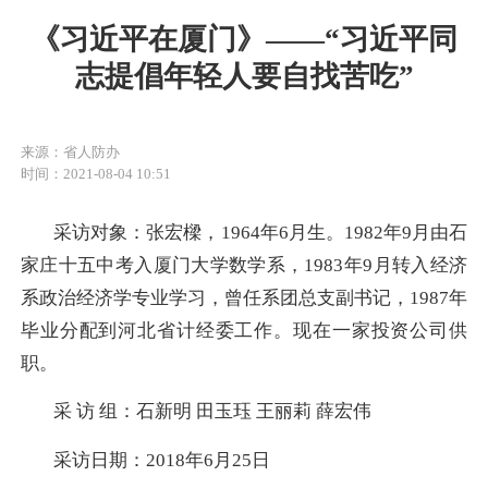
《习近平在厦门》——“习近平同
志提倡年轻人要自找苦吃”
来源：省人防办
时间：2021-08-04 10:51
采访对象：
张宏樑，1964年6月生。1982年9月由石
家庄十五中考入厦门大学数学系，1983年9月转入经济
系政治经济学专业学习，曾任系团总支副书记，1987年
毕业分配到河北省计经委工作。现在一家投资公司供
职。
采 访 组：
石新明 田玉珏 王丽莉 薛宏伟
采访日期：
2018年6月25日