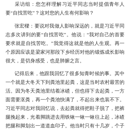
采访组：您怎样理解习近平同志当时提倡青年人
要“自找苦吃”？这对您的人生有何影响？
张宏樑：
要说对我做人影响深远的，就是习近平同
志多次讲到的要“自找苦吃”。他说：“我对自己的首要
要求就是自找苦吃。”我觉得这就是他的人生观。再一
个原因应该是梁家河那段下乡经历对他的锻炼成长影响
很大，是切身感受，也是肺腑之言。
记得后来，他跟我回忆了很多知青时候的事。其中
一个就是大冬天下到粪池里起粪，这是当时农村最苦的
活。因为冬天粪池里结着冰碴，但也得下去起粪，一方
面需要沤粪，再一个粪池快满了，不起出来也装不下。
习近平同志对我回忆说，去起粪就得把鞋子脱了，把裤
腿挽起来，光着脚跳进去用铁锹一锹一锹往上起，冰碴
把腿和脚划出一道道血印子。他当时只有十几岁，个子