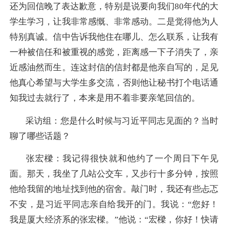
还为回信晚了表达歉意，特别是说要向我们80年代的大
学生学习，让我非常感慨、非常感动。二是觉得他为人
特别真诚。信中告诉我他住在哪儿、怎么联系，让我有
一种被信任和被重视的感觉，距离感一下子消失了，亲
近感油然而生。连这封信的信封都是他亲自写的，足见
他真心希望与大学生多交流，否则他让秘书打个电话通
知我过去就行了，本来是用不着非要亲笔回信的。
采访组：您是什么时候与习近平同志见面的？当时
聊了哪些话题？
张宏樑：
我记得很快就和他约了一个周日下午见
面。那天，我坐了几站公交车，又步行十多分钟，按照
他给我留的地址找到他的宿舍。敲门时，我还有些忐忑
不安，是习近平同志亲自给我开的门。我说：“您好！
我是厦大经济系的张宏樑。”他说：“宏樑，你好！快请