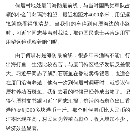
何厝村地处厦门海防最前线，与当时国民党军队占
领的小金门岛隔海相望，最近相距才4000多米，用望远
镜就能看得很清楚。当我们的车停到何厝海边的小路
时，习近平同志笑着对我说，那边国民党士兵肯定用军
用望远镜观察着咱们呢。
由于何厝村是海防最前线，很多年来渔民不能自行
出海打鱼，生活比较贫苦，与厦门特区经济发展反差很
大。习近平同志了解到石斑鱼在香港卖得很贵，也适合
在厦门沿海养殖，他有一次到何厝村调研时，就提议何
厝村养殖石斑鱼。我们去看的时候已经养成出箱了。记
得何厝村支书跟习近平同志汇报，鲜活的石斑鱼出口香
港能卖到300多块港币一斤。那个时候港币比人民币的
汇率比现在高，村民因为养殖石斑鱼，收入增加不少，
经济效益显著。