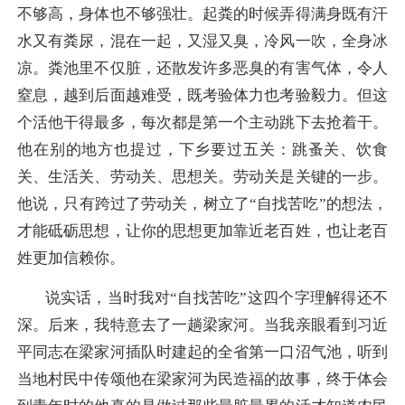
不够高，身体也不够强壮。起粪的时候弄得满身既有汗
水又有粪尿，混在一起，又湿又臭，冷风一吹，全身冰
凉。粪池里不仅脏，还散发许多恶臭的有害气体，令人
窒息，越到后面越难受，既考验体力也考验毅力。但这
个活他干得最多，每次都是第一个主动跳下去抢着干。
他在别的地方也提过，下乡要过五关：跳蚤关、饮食
关、生活关、劳动关、思想关。劳动关是关键的一步。
他说，只有跨过了劳动关，树立了“自找苦吃”的想法，
才能砥砺思想，让你的思想更加靠近老百姓，也让老百
姓更加信赖你。
说实话，当时我对“自找苦吃”这四个字理解得还不
深。后来，我特意去了一趟梁家河。当我亲眼看到习近
平同志在梁家河插队时建起的全省第一口沼气池，听到
当地村民中传颂他在梁家河为民造福的故事，终于体会