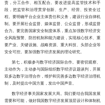
责，分工合作、相互配合。要改进提高监管技术和手
段，把监管和治理贯穿创新、生产、经营、投资全过
程。要明确平台企业主体责任和义务，建设行业自律机
制。要开展社会监督、媒体监督、公众监督，形成监督
合力。要完善国家安全制度体系，重点加强数字经济安
全风险预警、防控机制和能力建设，实现核心技术、重
要产业、关键设施、战略资源、重大科技、头部企业等
安全可控。要加强数字经济发展的理论研究。
第七，积极参与数字经济国际合作。要密切观察、
主动作为，主动参与国际组织数字经济议题谈判，开展
双多边数字治理合作，维护和完善多边数字经济治理机
制，及时提出中国方案，发出中国声音。
数字经济事关国家发展大局。我们要结合我国发展
需要和可能，做好我国数字经济发展顶层设计和体制机