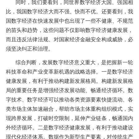
同时，我们要看到，同世界数字经济大国、强国相
比，我国数字经济大而不强、快而不优。还要看到，我
国数字经济在快速发展中也出现了一些不健康、不规范
的苗头和趋势，这些问题不仅影响数字经济健康发展，
而且违反法律法规、对国家经济金融安全构成威胁，必
须坚决纠正和治理。
综合判断，发展数字经济意义重大，是把握新一轮
科技革命和产业变革新机遇的战略选择。一是数字经济
健康发展，有利于推动构建新发展格局。构建新发展格
局的重要任务是增强经济发展动能、畅通经济循环。数
字技术、数字经济可以推动各类资源要素快捷流动、各
类市场主体加速融合，帮助市场主体重构组织模式，实
现跨界发展，打破时空限制，延伸产业链条，畅通国内
外经济循环。二是数字经济健康发展，有利于推动建设
现代化经济体系。数据作为新型生产要素，对传统生产